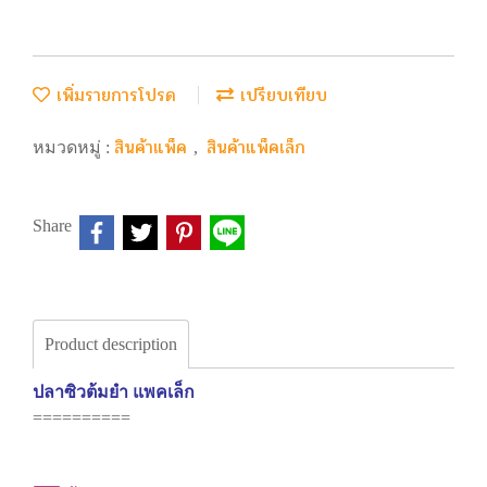
เพิ่มรายการโปรด
เปรียบเทียบ
สินค้าแพ็ค
สินค้าแพ็คเล็ก
หมวดหมู่ :
,
Share
Product description
ปลาซิวต้มยำ แพคเล็ก
==========