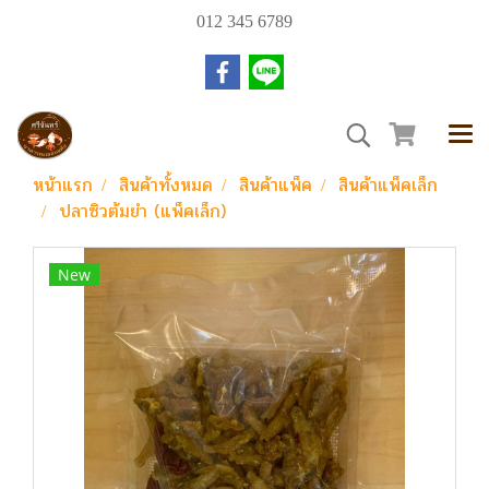
012 345 6789
หน้าแรก
สินค้าทั้งหมด
สินค้าแพ็ค
สินค้าแพ็คเล็ก
ปลาซิวต้มยำ (แพ็คเล็ก)
New