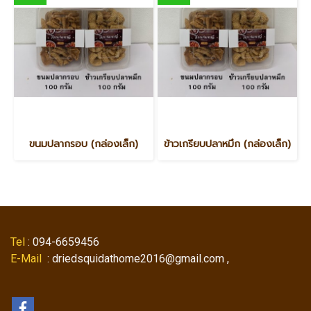
ขนมปลากรอบ (กล่องเล็ก)
ข้าวเกรียบปลาหมึก (กล่องเล็ก)
Tel
: 094-6659456
E-Mail
: driedsquidathome2016@gmail.com ,