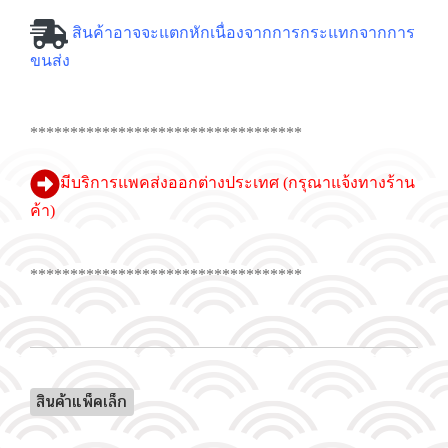
สินค้าอาจจะแตกหักเนื่องจากการกระแทกจากการ
ขนส่ง
**********************************
มีบริการแพคส่งออกต่างประเทศ (กรุณาแจ้งทางร้าน
ค้า)
**********************************
สินค้าแพ็คเล็ก