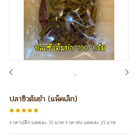
ปลาซิวต้มยำ (แพ็คเล็ก)
ราคาปลีก แพคละ 35 บาท ราคาส่ง แพคละ 25 บาท