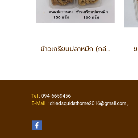
ข้าวเกรียบปลาหมึก (กล่องเล็ก)
ข
Tel
: 094-6659456
E-Mail
: driedsquidathome2016@gmail.com ,