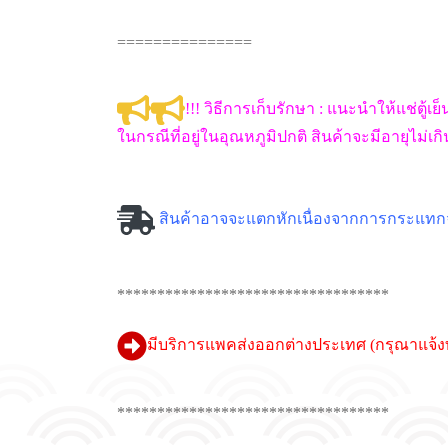
===============
!!! วิธีการเก็บรักษา : แนะนำให้แช่ตู้เย็
ในกรณีที่อยู่ในอุณหภูมิปกติ สินค้าจะมีอายุไม่เก
สินค้าอาจจะแตกหักเนื่องจากการกระแท
**********************************
มีบริการแพคส่งออกต่างประเทศ (กรุณาแจ้ง
**********************************