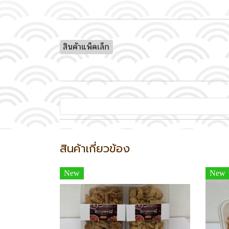
สินค้าแพ็คเล็ก
สินค้าเกี่ยวข้อง
New
New