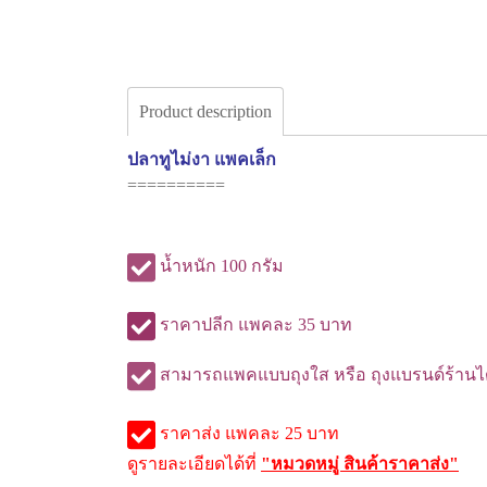
Product description
ปลาทูไม่งา แพคเล็ก
==========
น้ำหนัก 100 กรัม
ราคาปลีก แพคละ 35 บาท
สามารถแพคแบบถุงใส หรือ ถุงแบรนด์ร้านได
ราคาส่ง แพคละ 25 บาท
ดูรายละเอียดได้ที่
"หมวดหมู่ สินค้าราคาส่ง"