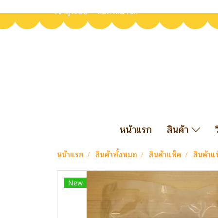
เข้าสู่ระบบ
สมัครสมาชิก
หน้าแรก
สินค้า
หน้าแรก
สินค้าทั้งหมด
สินค้าแพ็ค
สินค้าแ
New