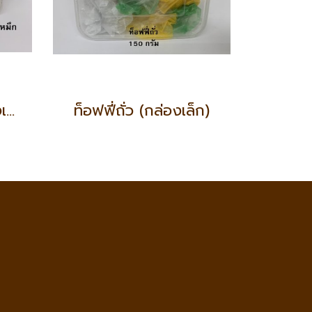
ขนมปลากรอบ (กล่องเล็ก)
ท็อฟฟี่ถั่ว (กล่องเล็ก)