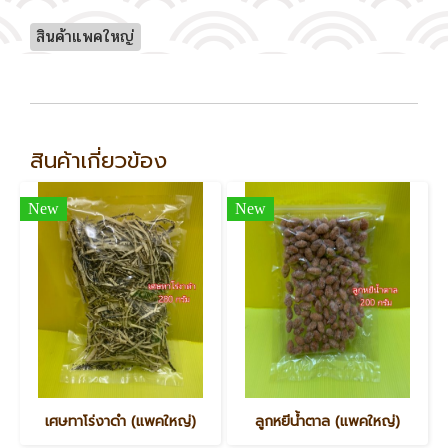
สินค้าแพคใหญ่
สินค้าเกี่ยวข้อง
New
New
เศษทาโร่งาดำ (แพคใหญ่)
ลูกหยีน้ำตาล (แพคใหญ่)