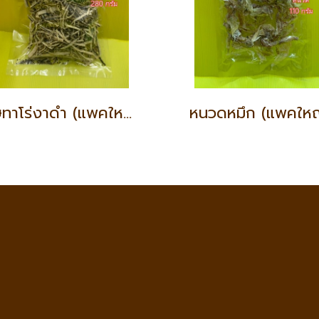
เศษทาโร่งาดำ (แพคใหญ่)
หนวดหมึก (แพคใหญ