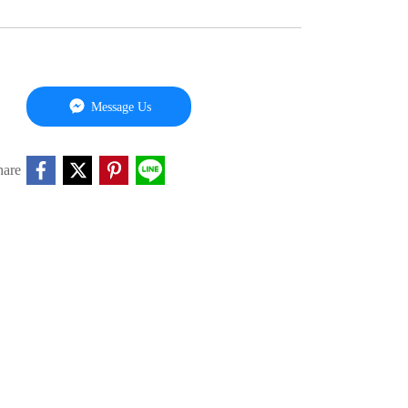
Message Us
hare