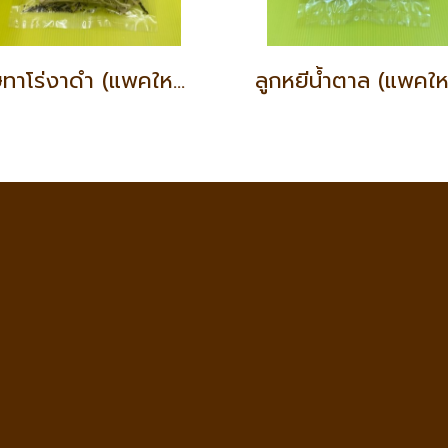
เศษทาโร่งาดำ (แพคใหญ่)
ลูกหยีน้ำตาล (แพคให