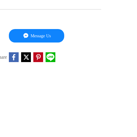
Message Us
hare