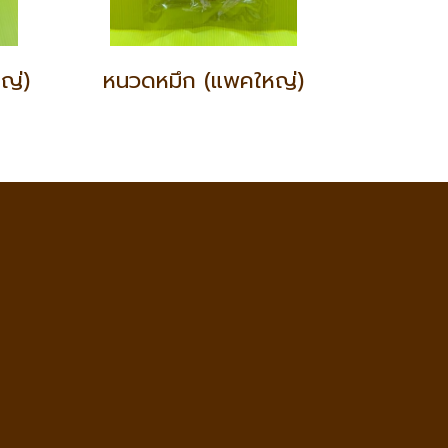
ญ่)
หนวดหมึก (แพคใหญ่)