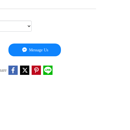
Message Us
hare