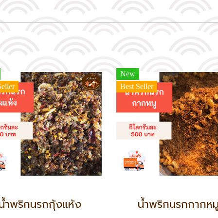
New
eller
Best Seller
น้ำพริกนรกกุ้งแห้ง
น้ำพริกนรกกากหม