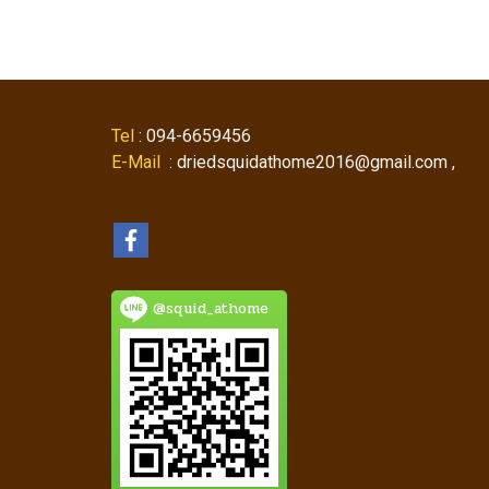
Tel
: 094-6659456
E-Mail
: driedsquidathome2016@gmail.com ,
@squid_athome