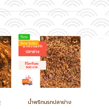
New
Best Seller
ู
น้ำพริกนรกปลาย่าง