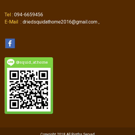
Tel
: 094-6659456
E-Mail
: driedsquidathome2016@gmail.com ,
@squid_athome
Copyright 2018 All Rigths Served