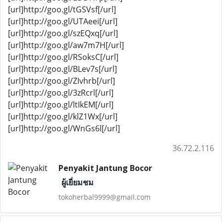
[url]http://goo.gl/tGSVsf[/url]
[url]http://goo.gl/UTAeei[/url]
[url]http://goo.gl/szEQxq[/url]
[url]http://goo.gl/aw7m7H[/url]
[url]http://goo.gl/RSoksC[/url]
[url]http://goo.gl/BLev7s[/url]
[url]http://goo.gl/ZIvhrb[/url]
[url]http://goo.gl/3zRcrl[/url]
[url]http://goo.gl/ltIkEM[/url]
[url]http://goo.gl/klZ1Wx[/url]
[url]http://goo.gl/WnGs6l[/url]
36.72.2.116
Penyakit Jantung Bocor
ผู้เยี่ยมชม
tokoherbal9999@gmail.com