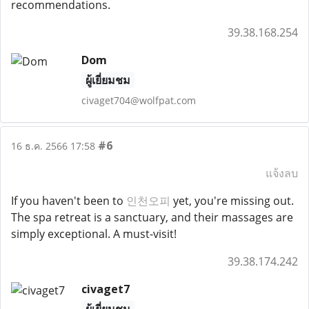
recommendations.
39.38.168.254
Dom
ผู้เยี่ยมชม
civaget704@wolfpat.com
#6
16 ธ.ค. 2566 17:58
แจ้งลบ
If you haven't been to
인천오피
yet, you're missing out.
The spa retreat is a sanctuary, and their massages are
simply exceptional. A must-visit!
39.38.174.242
civaget7