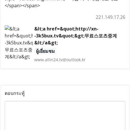
</span></span>
221.149.17.26
&lt;a href=&quot;http://xn-
-3k5bux.tv&quot;&gt;무료스포츠중계
&lt;/a&gt;
ผู้เยี่ยมชม
www.allin24.tv@outlook.kr
ตอบกระทู้