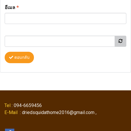
อีเมล
*
ตอบกลับ
Tel
: 094-6659456
E-Mail
: driedsquidathome2016@gmail.com ,