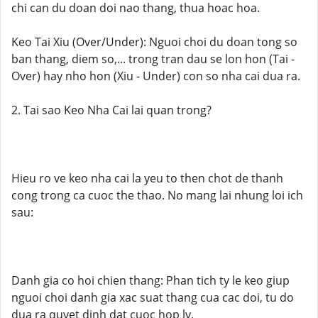
chi can du doan doi nao thang, thua hoac hoa.
Keo Tai Xiu (Over/Under): Nguoi choi du doan tong so
ban thang, diem so,... trong tran dau se lon hon (Tai -
Over) hay nho hon (Xiu - Under) con so nha cai dua ra.
2. Tai sao Keo Nha Cai lai quan trong?
Hieu ro ve keo nha cai la yeu to then chot de thanh
cong trong ca cuoc the thao. No mang lai nhung loi ich
sau:
Danh gia co hoi chien thang: Phan tich ty le keo giup
nguoi choi danh gia xac suat thang cua cac doi, tu do
dua ra quyet dinh dat cuoc hop ly.