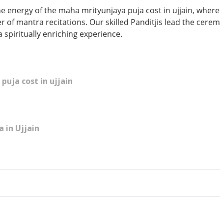
ne energy of the maha mrityunjaya puja cost in ujjain, wher
 of mantra recitations. Our skilled Panditjis lead the cer
 spiritually enriching experience.
uja cost in ujjain
a in Ujjain