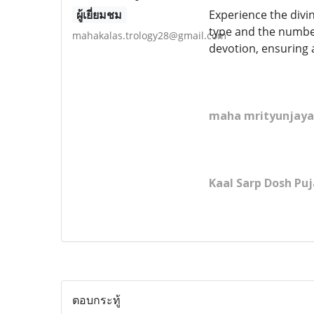
ผู้เยี่ยมชม
Experience the divi
type and the number
mahakalas.trology28@gmail.com
devotion, ensuring a
maha mrityunjaya p
Kaal Sarp Dosh Puj
ตอบกระทู้