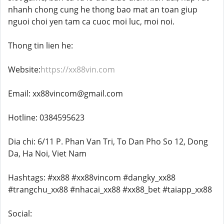
nhanh chong cung he thong bao mat an toan giup
nguoi choi yen tam ca cuoc moi luc, moi noi.
Thong tin lien he:
Website:
https://xx88vin.com
Email: xx88vincom@gmail.com
Hotline: 0384595623
Dia chi: 6/11 P. Phan Van Tri, To Dan Pho So 12, Dong
Da, Ha Noi, Viet Nam
Hashtags: #xx88 #xx88vincom #dangky_xx88
#trangchu_xx88 #nhacai_xx88 #xx88_bet #taiapp_xx88
Social: