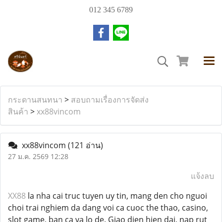
012 345 6789
กระดานสนทนา
>
สอบถามเรื่องการจัดส่ง
สินค้า
>
xx88vincom
xx88vincom
(121 อ่าน)
27 ม.ค. 2569 12:28
แจ้งลบ
XX88
la nha cai truc tuyen uy tin, mang den cho nguoi
choi trai nghiem da dang voi ca cuoc the thao, casino,
slot game, ban ca va lo de. Giao dien hien dai, nap rut