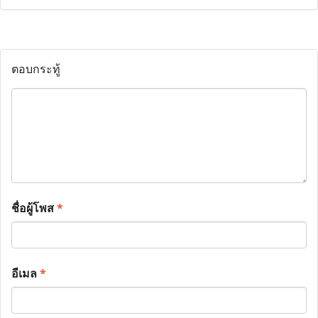
ตอบกระทู้
ชื่อผู้โพส
*
อีเมล
*