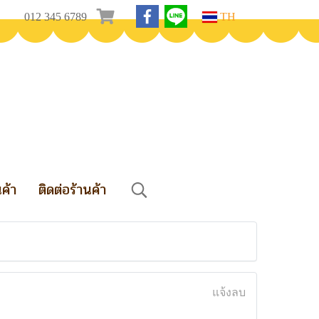
012 345 6789
TH
นค้า
ติดต่อร้านค้า
แจ้งลบ