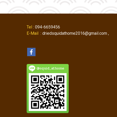
Tel
: 094-6659456
E-Mail
: driedsquidathome2016@gmail.com ,
@squid_athome