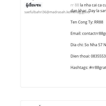
ผู้เยี่ยมชม
rr 88
la nha cai ca c
dan khac. Day la sa
saefulbahri36@madrasah.kemenag.go.id
Ten Cong Ty: RR88
Email: contactrr88
Dia chi: So Nha 57 
Dien thoai: 083555
Hashtags: #rr88grat