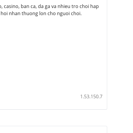
o, casino, ban ca, da ga va nhieu tro choi hap
o hoi nhan thuong lon cho nguoi choi.
1.53.150.7