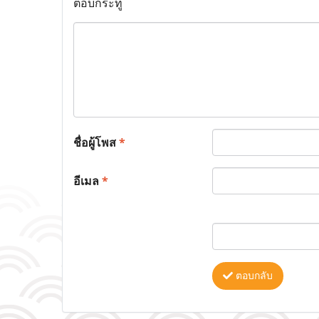
ตอบกระทู้
ชื่อผู้โพส
*
อีเมล
*
ตอบกลับ