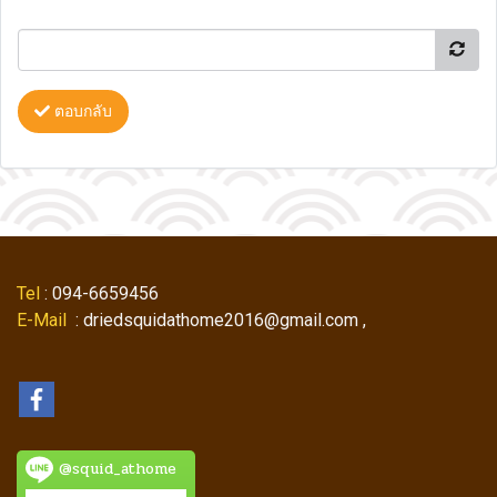
ตอบกลับ
Tel
: 094-6659456
E-Mail
: driedsquidathome2016@gmail.com ,
@squid_athome