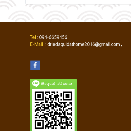
Tel
: 094-6659456
E-Mail
: driedsquidathome2016@gmail.com ,
@squid_athome