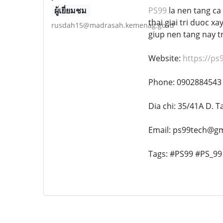
ผู้เยี่ยมชม
PS99
la nen tang ca 
thai giai tri duoc x
rusdah15@madrasah.kemenag.go.id
giup nen tang nay tr
Website:
https://ps
Phone: 0902884543
Dia chi: 35/41A D. 
Email: ps99tech@g
Tags: #PS99 #PS_99