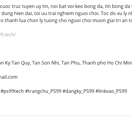
cuoc truc tuyen uy tin, noi bat voi keo bong da, tin bong d
ay dung hien dai, toi uu trai nghiem nguoi choi. Toc do xu l
o thanh lua chon ly tuong cho nguoi choi muon giai tri an t
99.tech/
Tan Ky Tan Quy, Tan Son Nhi, Tan Phu, Thanh pho Ho Chi Min
mail.com
 #ps99tech #trangchu_PS99 #dangky_PS99 #linkvao_PS99