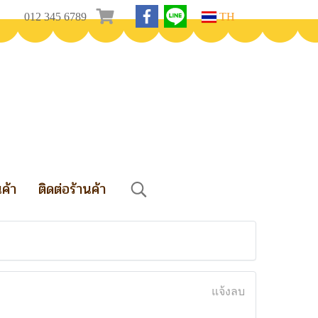
012 345 6789
TH
นค้า
ติดต่อร้านค้า
แจ้งลบ