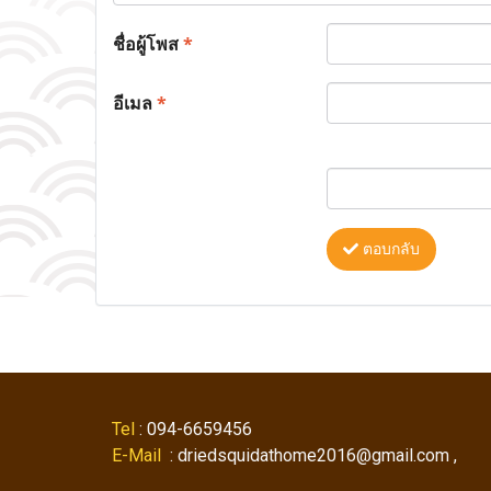
ชื่อผู้โพส
*
อีเมล
*
ตอบกลับ
Tel
: 094-6659456
E-Mail
: driedsquidathome2016@gmail.com ,