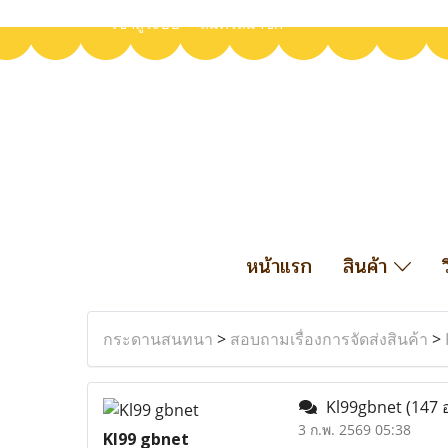
เข้าสู่ระบบ
สมัครสมาชิก
หน้าแรก
สินค้า
กระดานสนทนา
>
สอบถามเรื่องการจัดส่งสินค้า
>
Kl99gbnet
(147 
3 ก.พ. 2569 05:38
Kl99 gbnet