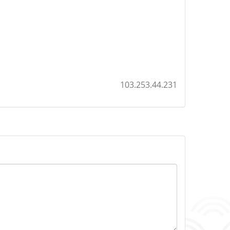
103.253.44.231