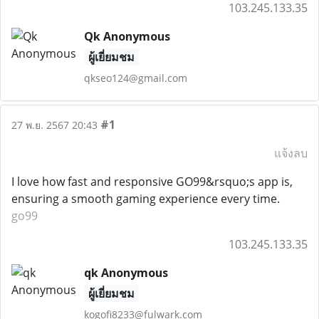
103.245.133.35
Qk Anonymous
ผู้เยี่ยมชม
qkseo124@gmail.com
#1
27 พ.ย. 2567 20:43
แจ้งลบ
I love how fast and responsive GO99&rsquo;s app is,
ensuring a smooth gaming experience every time.
go99
103.245.133.35
qk Anonymous
ผู้เยี่ยมชม
kogofi8233@fulwark.com