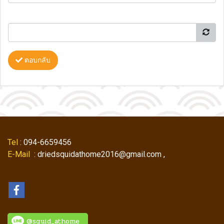
ตอบกลับ
Tel
: 094-6659456
E-Mail
: driedsquidathome2016@gmail.com ,
@squid_athome