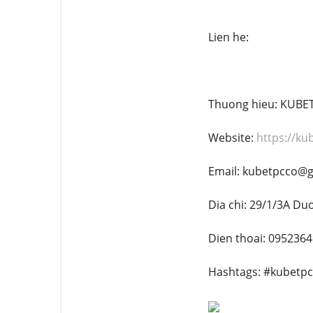
Lien he:
Thuong hieu: KUBE
Website:
https://ku
Email: kubetpcco@
Dia chi: 29/1/3A Du
Dien thoai: 095236
Hashtags: #kubetpc