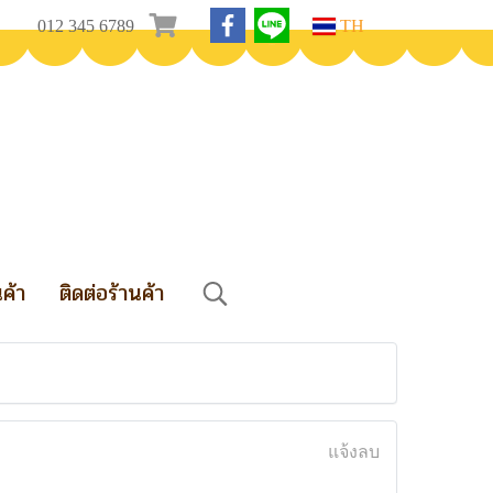
012 345 6789
TH
นค้า
ติดต่อร้านค้า
แจ้งลบ