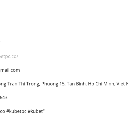
T
betpc.co/
gmail.com
ong Tran Thi Trong, Phuong 15, Tan Binh, Ho Chi Minh, Viet
4643
co #kubetpc #kubet"