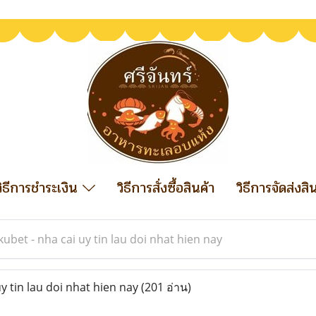
วิธีการชำระเงิน
วิธีการสั่งซื้อสินค้า
วิธีการจัดส่งสิ
kubet - nha cai uy tin lau doi nhat hien nay
y tin lau doi nhat hien nay
(201 อ่าน)