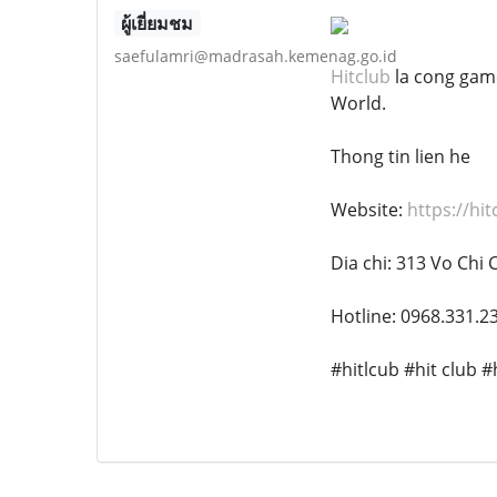
ผู้เยี่ยมชม
saefulamri@madrasah.kemenag.go.id
Hitclub
la cong game
World.
Thong tin lien he
Website:
https://hit
Dia chi: 313 Vo Chi
Hotline: 0968.331.2
#hitlcub #hit club 