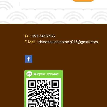
Tel
: 094-6659456
E-Mail
: driedsquidathome2016@gmail.com ,
@squid_athome