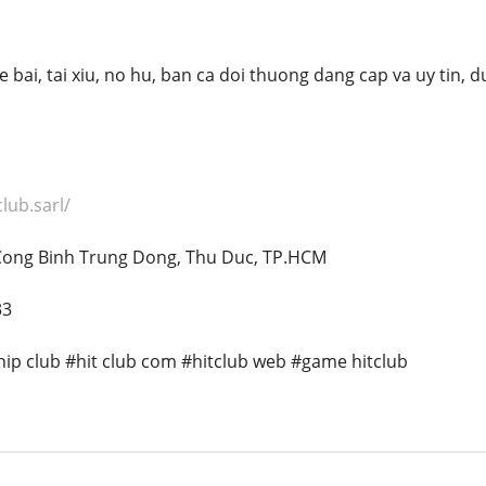
 bai, tai xiu, no hu, ban ca doi thuong dang cap va uy tin, 
club.sarl/
 Cong Binh Trung Dong, Thu Duc, TP.HCM
33
#hip club #hit club com #hitclub web #game hitclub