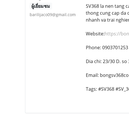
ผู้เยี่ยมชม
SV368 la nen tang c
thong cung cap da da
barilijaco09@gmail.com
nhanh va trai nghi
Website:
https://bo
Phone: 0903701253
Dia chi: 23/30 D. s
Email: bongsv368c
Tags: #SV368 #SV_