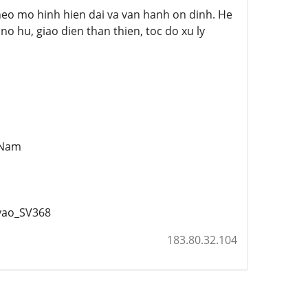
heo mo hinh hien dai va van hanh on dinh. He
no hu, giao dien than thien, toc do xu ly
 Nam
vao_SV368
183.80.32.104