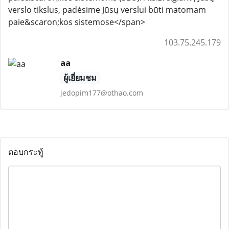
verslo tikslus, padėsime Jūsų verslui būti matomam
paie&scaron;kos sistemose</span>
103.75.245.179
aa
ผู้เยี่ยมชม
jedopim177@othao.com
ตอบกระทู้