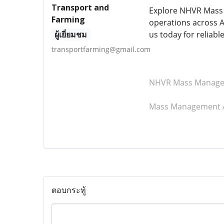
Transport and
Explore NHVR Mass M
Farming
operations across A
ผู้เยี่ยมชม
us today for relia
transportfarming@gmail.com
NHVR Mass Manag
Mass Management A
ตอบกระทู้