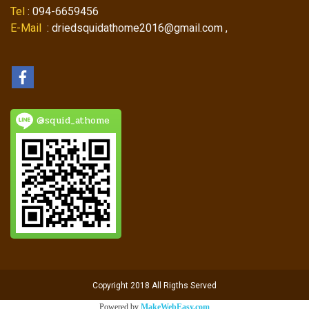
Tel
: 094-6659456
E-Mail
: driedsquidathome2016@gmail.com ,
@squid_athome
Copyright 2018 All Rigths Served
Powered by
MakeWebEasy.com