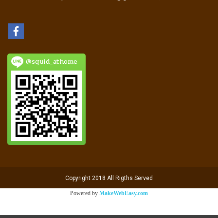
@squid_athome
Copyright 2018 All Rigths Served
Powered by
MakeWebEasy.com