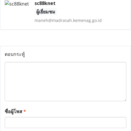
sc88knet
ผู้เยี่ยมชม
maneh@madrasah.kemenag.go.id
ตอบกระทู้
ชื่อผู้โพส
*