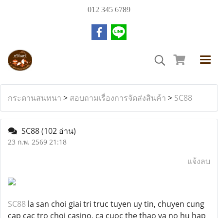
012 345 6789
กระดานสนทนา
>
สอบถามเรื่องการจัดส่งสินค้า
>
SC88
SC88
(102 อ่าน)
23 ก.พ. 2569 21:18
แจ้งลบ
SC88
la san choi giai tri truc tuyen uy tin, chuyen cung
cap cac tro choi casino, ca cuoc the thao va no hu hap