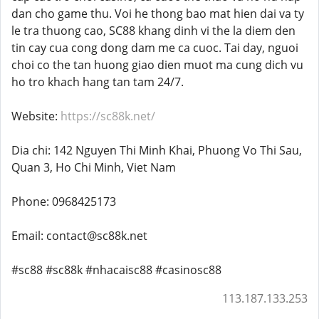
dan cho game thu. Voi he thong bao mat hien dai va ty
le tra thuong cao, SC88 khang dinh vi the la diem den
tin cay cua cong dong dam me ca cuoc. Tai day, nguoi
choi co the tan huong giao dien muot ma cung dich vu
ho tro khach hang tan tam 24/7.
Website:
https://sc88k.net/
Dia chi: 142 Nguyen Thi Minh Khai, Phuong Vo Thi Sau,
Quan 3, Ho Chi Minh, Viet Nam
Phone: 0968425173
Email: contact@sc88k.net
#sc88 #sc88k #nhacaisc88 #casinosc88
113.187.133.253