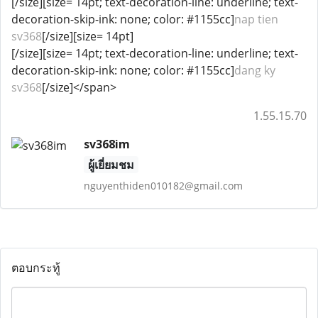
[/size][size= 14pt; text-decoration-line: underline; text-
decoration-skip-ink: none; color: #1155cc]
nap tien
sv368
[/size][size= 14pt]
[/size][size= 14pt; text-decoration-line: underline; text-
decoration-skip-ink: none; color: #1155cc]
dang ky
sv368
[/size]</span>
1.55.15.70
sv368im
ผู้เยี่ยมชม
nguyenthiden010182@gmail.com
ตอบกระทู้