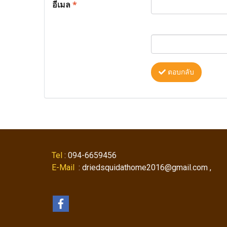
อีเมล
*
ตอบกลับ
Tel
: 094-6659456
E-Mail
: driedsquidathome2016@gmail.com ,