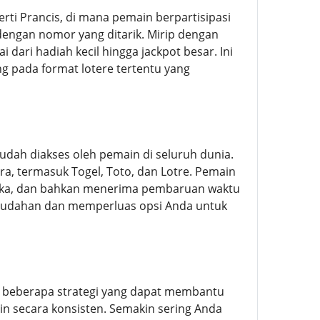
erti Prancis, di mana pemain berpartisipasi
ngan nomor yang ditarik. Mirip dengan
dari hadiah kecil hingga jackpot besar. Ini
 pada format lotere tertentu yang
udah diakses oleh pemain di seluruh dunia.
ra, termasuk Togel, Toto, dan Lotre. Pemain
reka, dan bahkan menerima pembaruan waktu
emudahan dan memperluas opsi Anda untuk
 beberapa strategi yang dapat membantu
 secara konsisten. Semakin sering Anda