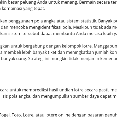
makin besar peluang Anda untuk menang. Bermain secara te
kombinasi yang tepat.
atkan penggunaan pola angka atau sistem statistik. Banyak 
dan mencoba mengidentifikasi pola. Meskipun tidak ada me
kan sistem tersebut dapat membantu Anda merasa lebih ya
ngkan untuk bergabung dengan kelompok lotre. Menggabun
membeli lebih banyak tiket dan meningkatkan jumlah ko
 banyak uang. Strategi ini mungkin tidak menjamin kemen
cara untuk memprediksi hasil undian lotre secara pasti, m
alisis pola angka, dan mengumpulkan sumber daya dapat 
Togel, Toto, Lotre, atau lotere online dengan pasaran p