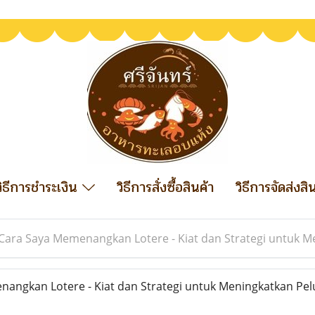
วิธีการชำระเงิน
วิธีการสั่งซื้อสินค้า
วิธีการจัดส่งสิ
Cara Saya Memenangkan Lotere - Kiat dan Strategi untuk 
angkan Lotere - Kiat dan Strategi untuk Meningkatkan Pe