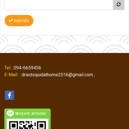
ตอบกลับ
Tel
: 094-6659456
E-Mail
: driedsquidathome2016@gmail.com ,
@squid_athome