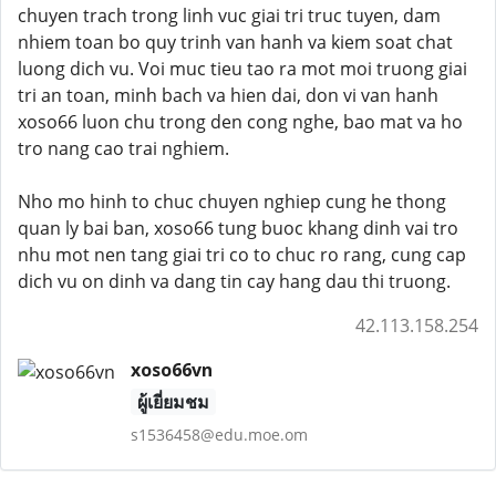
chuyen trach trong linh vuc giai tri truc tuyen, dam
nhiem toan bo quy trinh van hanh va kiem soat chat
luong dich vu. Voi muc tieu tao ra mot moi truong giai
tri an toan, minh bach va hien dai, don vi van hanh
xoso66 luon chu trong den cong nghe, bao mat va ho
tro nang cao trai nghiem.
Nho mo hinh to chuc chuyen nghiep cung he thong
quan ly bai ban, xoso66 tung buoc khang dinh vai tro
nhu mot nen tang giai tri co to chuc ro rang, cung cap
dich vu on dinh va dang tin cay hang dau thi truong.
42.113.158.254
xoso66vn
ผู้เยี่ยมชม
s1536458@edu.moe.om