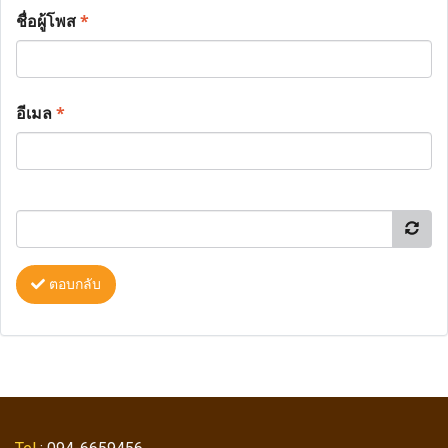
ชื่อผู้โพส
*
อีเมล
*
ตอบกลับ