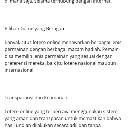
di mana saja, selama terhubung dengan internet.
Pilihan Game yang Beragam
Banyak situs lotere online menawarkan berbagai jenis
permainan dengan berbagai macam hadiah. Pemain
bisa memilih jenis permainan yang sesuai dengan
preferensi mereka, baik itu lotere nasional maupun
internasional.
Transparansi dan Keamanan
Lotere online yang terpercaya menggunakan sistem
yang aman dan transparan untuk memastikan bahwa
hasil undian dilakukan secara adil dan tanpa