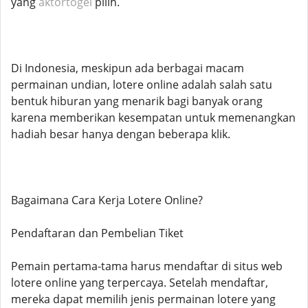
yang
aktortogel
pilih.
Di Indonesia, meskipun ada berbagai macam
permainan undian, lotere online adalah salah satu
bentuk hiburan yang menarik bagi banyak orang
karena memberikan kesempatan untuk memenangkan
hadiah besar hanya dengan beberapa klik.
Bagaimana Cara Kerja Lotere Online?
Pendaftaran dan Pembelian Tiket
Pemain pertama-tama harus mendaftar di situs web
lotere online yang terpercaya. Setelah mendaftar,
mereka dapat memilih jenis permainan lotere yang