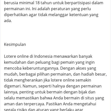
berusia minimal 18 tahun untuk berpartisipasi dalam
permainan ini. Ini adalah peraturan yang perlu
diperhatikan agar tidak melanggar ketentuan yang
ada.
Kesimpulan
Lotere online di Indonesia menawarkan banyak
kemudahan dan peluang bagi pemain yang ingin
mencoba keberuntungannya. Dengan akses yang
mudah, berbagai pilihan permainan, dan hadiah besar,
tidak mengherankan jika lotere online semakin
digemari. Namun, seperti halnya dengan permainan
lainnya, penting untuk bermain dengan bijak dan
selalu memastikan bahwa Anda bermain di situs yang
aman dan terpercaya. Pastikan Anda mengetahui
segala risiko dan aturan yang berlaku agar