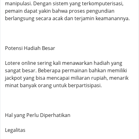
manipulasi. Dengan sistem yang terkomputerisasi,
pemain dapat yakin bahwa proses pengundian
berlangsung secara acak dan terjamin keamanannya.
Potensi Hadiah Besar
Lotere online sering kali menawarkan hadiah yang
sangat besar. Beberapa permainan bahkan memiliki
jackpot yang bisa mencapai miliaran rupiah, menarik
minat banyak orang untuk berpartisipasi.
Hal yang Perlu Diperhatikan
Legalitas