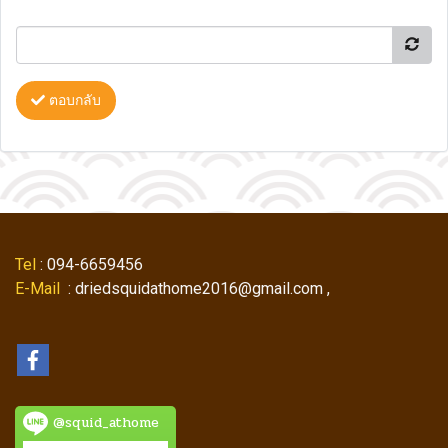
ตอบกลับ
Tel
: 094-6659456
E-Mail
: driedsquidathome2016@gmail.com ,
@squid_athome