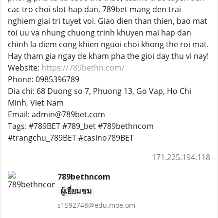
cac tro choi slot hap dan, 789bet mang den trai
nghiem giai tri tuyet voi. Giao dien than thien, bao mat
toi uu va nhung chuong trinh khuyen mai hap dan
chinh la diem cong khien nguoi choi khong the roi mat.
Hay tham gia ngay de kham pha the gioi day thu vi nay!
Website:
https://789bethn.com/
Phone: 0985396789
Dia chi: 68 Duong so 7, Phuong 13, Go Vap, Ho Chi
Minh, Viet Nam
Email: admin@789bet.com
Tags: #789BET #789_bet #789bethncom
#trangchu_789BET #casino789BET
171.225.194.118
789bethncom
ผู้เยี่ยมชม
s1592748@edu.moe.om