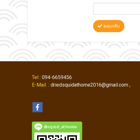
ตอบกลับ
Tel
: 094-6659456
E-Mail
: driedsquidathome2016@gmail.com ,
@squid_athome