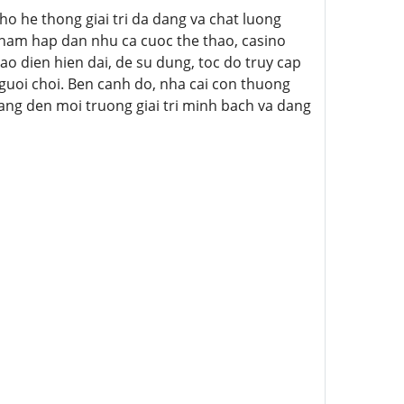
ho he thong giai tri da dang va chat luong
pham hap dan nhu ca cuoc the thao, casino
ao dien hien dai, de su dung, toc do truy cap
guoi choi. Ben canh do, nha cai con thuong
mang den moi truong giai tri minh bach va dang