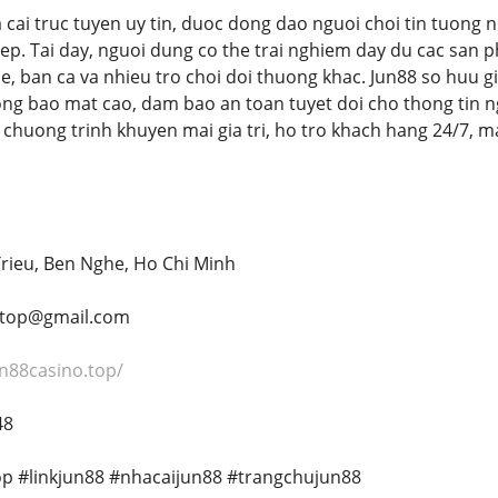
 cai truc tuyen uy tin, duoc dong dao nguoi choi tin tuong n
ep. Tai day, nguoi dung co the trai nghiem day du cac san 
e, ban ca va nhieu tro choi doi thuong khac. Jun88 so huu gi
ng bao mat cao, dam bao an toan tuyet doi cho thong tin n
c chuong trinh khuyen mai gia tri, ho tro khach hang 24/7, 
 Trieu, Ben Nghe, Ho Chi Minh
notop@gmail.com
un88casino.top/
48
op #linkjun88 #nhacaijun88 #trangchujun88