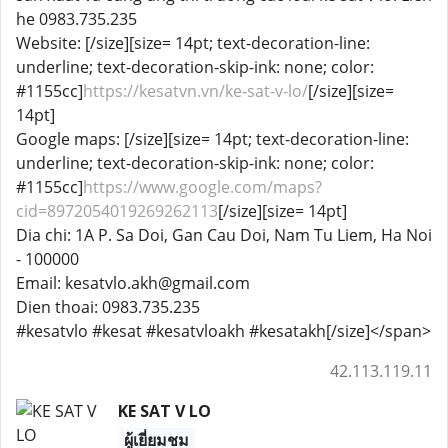
he 0983.735.235
Website: [/size][size= 14pt; text-decoration-line:
underline; text-decoration-skip-ink: none; color:
#1155cc]
https://kesatvn.vn/ke-sat-v-lo/
[/size][size=
14pt]
Google maps: [/size][size= 14pt; text-decoration-line:
underline; text-decoration-skip-ink: none; color:
#1155cc]
https://www.google.com/maps?
cid=8972054019269262113
[/size][size= 14pt]
Dia chi: 1A P. Sa Doi, Gan Cau Doi, Nam Tu Liem, Ha Noi
- 100000
Email: kesatvlo.akh@gmail.com
Dien thoai: 0983.735.235
#kesatvlo #kesat #kesatvloakh #kesatakh[/size]</span>
42.113.119.11
KE SAT V LO
ผู้เยี่ยมชม