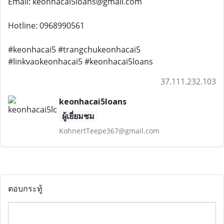
Email: keonhacai5loans@gmail.com
Hotline: 0968990561
#keonhacai5 #trangchukeonhacai5
#linkvaokeonhacai5 #keonhacai5loans
37.111.232.103
keonhacai5loans
ผู้เยี่ยมชม
KohnertTeepe367@gmail.com
ตอบกระทู้