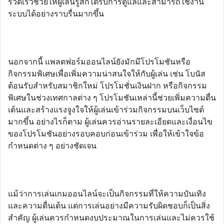
รวดเร็วช่วยให้ผู้เล่นรู้สึกได้รับการดูแลและสามารถใช้งาน
ระบบได้อย่างราบรื่นมากขึ้น
นอกจากนี้ แพลตฟอร์มออนไลน์ยังมักมีโปรโมชันหรือ
กิจกรรมพิเศษเพื่อเพิ่มความน่าสนใจให้กับผู้เล่น เช่น โบนัส
ต้อนรับสำหรับสมาชิกใหม่ โปรโมชั่นเงินฝาก หรือกิจกรรม
พิเศษในช่วงเทศกาลต่าง ๆ โปรโมชันเหล่านี้ช่วยเพิ่มความตื่น
เต้นและสร้างแรงจูงใจให้ผู้เล่นเข้าร่วมกิจกรรมบนเว็บไซต์
มากขึ้น อย่างไรก็ตาม ผู้เล่นควรอ่านรายละเอียดและเงื่อนไข
ของโปรโมชันอย่างรอบคอบก่อนเข้าร่วม เพื่อให้เข้าใจข้อ
กำหนดต่าง ๆ อย่างชัดเจน
แม้ว่าการเล่นเกมออนไลน์จะเป็นกิจกรรมที่ให้ความบันเทิง
และความตื่นเต้น แต่การเล่นอย่างมีความรับผิดชอบก็เป็นสิ่ง
สำคัญ ผู้เล่นควรกำหนดงบประมาณในการเล่นและไม่ควรใช้