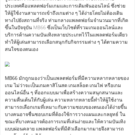
ประเทศคือแพลตฟอร์มเกมและการเดิมพันออนไลน์ ซึ่งช่วย
ให้ผู้ใช้งานสามารถเข้าถึงเกมต่าง ๆ ได้ง่ายโดยไม่ต้องเดิน
ทางไปยังสถานที่จริง ท่ามกลางแพลตฟอร์มจำนวนมากที่เกิด
ขึ้นในปัจจุบัน
MB66
ซึ่งเป็นเว็บไซต์ที่รวมเกมออนไลน์และ
บริการด้านความบันเทิงหลายประเภทไว้ในแพลตฟอร์มเดียว
ทำให้ผู้เล่นสามารถเลือกสนุกกับกิจกรรมต่าง ๆ ได้ตามความ
สนใจของตนเอง
MB66 มักถูกมองว่าเป็นแพลตฟอร์มที่มีความหลากหลายของ
เกม ไม่ว่าจะเป็นเกมคาสิโนสด เกมสล็อต เกมไพ่ หรือเกม
ออนไลน์อื่น ๆ ที่ออกแบบมาเพื่อสร้างความสนุกสนานและ
ความตื่นเต้นให้กับผู้เล่น ความหลากหลายนี้ทำให้ผู้ใช้งาน
สามารถเลือกเกมที่เหมาะกับความชอบของตนเองได้ง่ายขึ้น
บางคนอาจชื่นชอบเกมที่ต้องใช้การวางแผนและกลยุทธ์ ใน
ขณะที่บางคนอาจต้องการเกมที่เล่นง่ายและให้ความบันเทิง
แบบผ่อนคลาย แพลตฟอร์มที่มีตัวเลือกมากมายจึงสามารถ