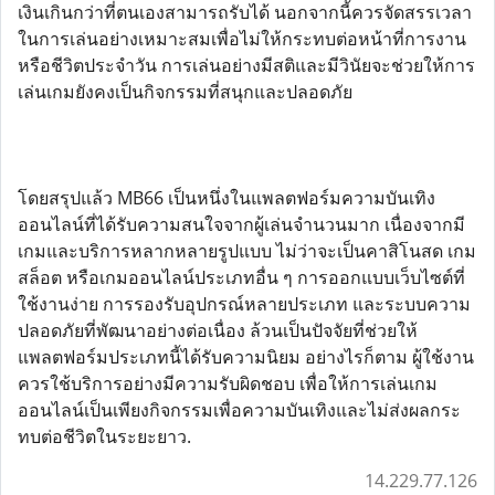
เงินเกินกว่าที่ตนเองสามารถรับได้ นอกจากนี้ควรจัดสรรเวลา
ในการเล่นอย่างเหมาะสมเพื่อไม่ให้กระทบต่อหน้าที่การงาน
หรือชีวิตประจำวัน การเล่นอย่างมีสติและมีวินัยจะช่วยให้การ
เล่นเกมยังคงเป็นกิจกรรมที่สนุกและปลอดภัย
โดยสรุปแล้ว MB66 เป็นหนึ่งในแพลตฟอร์มความบันเทิง
ออนไลน์ที่ได้รับความสนใจจากผู้เล่นจำนวนมาก เนื่องจากมี
เกมและบริการหลากหลายรูปแบบ ไม่ว่าจะเป็นคาสิโนสด เกม
สล็อต หรือเกมออนไลน์ประเภทอื่น ๆ การออกแบบเว็บไซต์ที่
ใช้งานง่าย การรองรับอุปกรณ์หลายประเภท และระบบความ
ปลอดภัยที่พัฒนาอย่างต่อเนื่อง ล้วนเป็นปัจจัยที่ช่วยให้
แพลตฟอร์มประเภทนี้ได้รับความนิยม อย่างไรก็ตาม ผู้ใช้งาน
ควรใช้บริการอย่างมีความรับผิดชอบ เพื่อให้การเล่นเกม
ออนไลน์เป็นเพียงกิจกรรมเพื่อความบันเทิงและไม่ส่งผลกระ
ทบต่อชีวิตในระยะยาว.
14.229.77.126