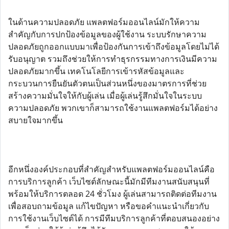
ในด้านความปลอดภัย แพลตฟอร์มออนไลน์มักให้ความ
สำคัญกับการปกป้องข้อมูลของผู้ใช้งาน ระบบรักษาความ
ปลอดภัยถูกออกแบบมาเพื่อป้องกันการเข้าถึงข้อมูลโดยไม่ได้
รับอนุญาต รวมถึงช่วยให้การทำธุรกรรมทางการเงินมีความ
ปลอดภัยมากขึ้น เทคโนโลยีการเข้ารหัสข้อมูลและ
กระบวนการยืนยันตัวตนเป็นส่วนหนึ่งของมาตรการที่ช่วย
สร้างความมั่นใจให้กับผู้เล่น เมื่อผู้เล่นรู้สึกมั่นใจในระบบ
ความปลอดภัย พวกเขาก็สามารถใช้งานแพลตฟอร์มได้อย่าง
สบายใจมากขึ้น
อีกหนึ่งองค์ประกอบที่สำคัญสำหรับแพลตฟอร์มออนไลน์คือ
การบริการลูกค้า เว็บไซต์ลักษณะนี้มักมีทีมงานสนับสนุนที่
พร้อมให้บริการตลอด 24 ชั่วโมง ผู้เล่นสามารถติดต่อทีมงาน
เพื่อสอบถามข้อมูล แก้ไขปัญหา หรือขอคำแนะนำเกี่ยวกับ
การใช้งานเว็บไซต์ได้ การมีทีมบริการลูกค้าที่ตอบสนองอย่าง