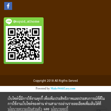
@squid_athome
Copyright 2018 All Rigths Served
Powered by
MakeWebEasy.com
เว็บไซต์นี้มีการใช้งานคุกกี้ เพื่อเพิ่มประสิทธิภาพและประสบการณ์ที่ดีใน
การใช้งานเว็บไซต์ของท่าน ท่านสามารถอ่านรายละเอียดเพิ่มเติมได้ที่
นโยบายความเป็นส่วนตัว
และ
นโยบายคุกกี้