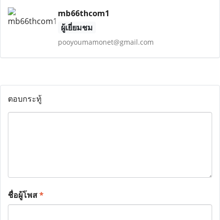
mb66thcom1
ผู้เยี่ยมชม
pooyoumamonet@gmail.com
ตอบกระทู้
ชื่อผู้โพส
*