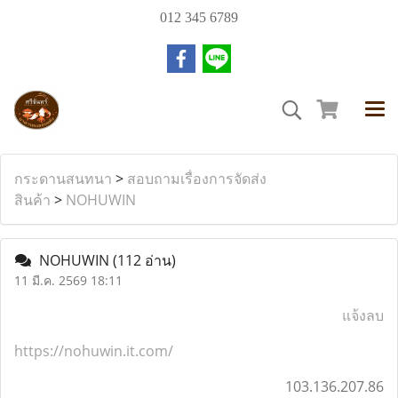
012 345 6789
กระดานสนทนา
>
สอบถามเรื่องการจัดส่ง
สินค้า
>
NOHUWIN
NOHUWIN
(112 อ่าน)
11 มี.ค. 2569 18:11
แจ้งลบ
https://nohuwin.it.com/
103.136.207.86