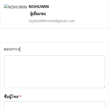
NOHUWIN
ผู้เยี่ยมชม
SeyboldWinsted@gmail.com
ตอบกระทู้
ชื่อผู้โพส
*