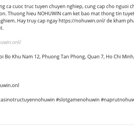
g ca cuoc truc tuyen chuyen nghiep, cung cap cho nguoi ch
on. Thuong hieu NOHUWIN cam ket bao mat thong tin tuyet d
nghiem. Hay truy cap ngay https://nohuwin.onl/ de kham pha 
t.
huwin.onl/
Noi Bo Khu Nam 12, Phuong Tan Phong, Quan 7, Ho Chi Minh
uwin.onl
asinotructuyennohuwin #slotgamenohuwin #naprutnohu