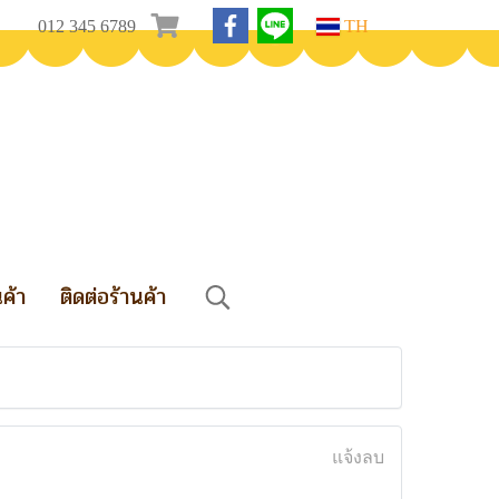
012 345 6789
TH
นค้า
ติดต่อร้านค้า
แจ้งลบ