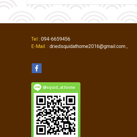
Tel
: 094-6659456
E-Mail
: driedsquidathome2016@gmail.com ,
@squid_athome