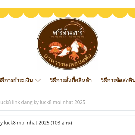
วิธีการชำระเงิน
วิธีการสั่งซื้อสินค้า
วิธีการจัดส่งสิ
luck8 link dang ky luck8 moi nhat 2025
ky luck8 moi nhat 2025
(103 อ่าน)