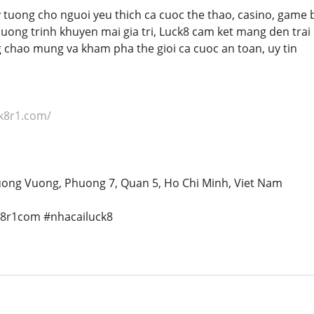
 tuong cho nguoi yeu thich ca cuoc the thao, casino, game ba
uong trinh khuyen mai gia tri, Luck8 cam ket mang den trai
chao mung va kham pha the gioi ca cuoc an toan, uy tin
ck8r1.com/
uong Vuong, Phuong 7, Quan 5, Ho Chi Minh, Viet Nam
k8r1com #nhacailuck8