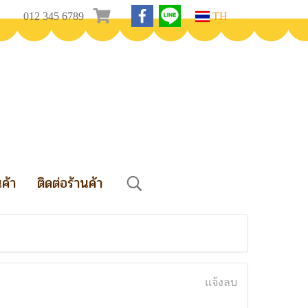
012 345 6789
TH
นค้า
ติดต่อร้านค้า
แจ้งลบ