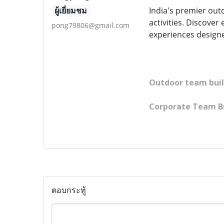
ผู้เยี่ยมชม
India's premier out
activities. Discove
pong79806@gmail.com
experiences designe
Outdoor team bui
Corporate Team B
ตอบกระทู้