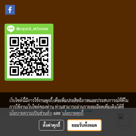
@squid_athome
เว็บไซต์นี้มีการใช้งานคุกกี้ เพื่อเพิ่มประสิทธิภาพและประสบการณ์ที่ดีใน
Copyright 2018 All Rigths Served
การใช้งานเว็บไซต์ของท่าน ท่านสามารถอ่านรายละเอียดเพิ่มเติมได้ที่
Powered by
MakeWebEasy.com
นโยบายความเป็นส่วนตัว
และ
นโยบายคุกกี้
ตั้งค่าคุกกี้
ยอมรับทั้งหมด