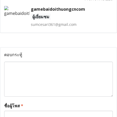
gamebaidoithuongcncom
ผู้เยี่ยมชม
sumcesari361@gmail.com
ตอบกระทู้
ชื่อผู้โพส
*