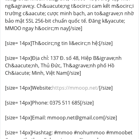
ng&agrave;y. Ch&uacute;ng t&ocirc;i cam kết m&ocirc;i
trường c&aacute; cược minh bạch, an to&agrave;n nhờ
bảo mật SSL 256-bit chuẩn quốc tế. Đăng k&yacute;
MMOO ngay h&ocirc;m nay[/size]
[size= 14px]Th&ocirc;ng tin li&ecirc;n hệ:[/size]
[size= 14px]Địa chỉ: 137 Đ. số 48, Hiệp B&igrave;nh
Ch&aacute;nh, Thủ Đức, Th&agrave;nh phố Hồ
Ch&iacute; Minh, Việt Nam[/size]
[size= 14px]Website:
https://mmoop.net/
[/size]
[size= 14px]Phone: 0375 511 685[/size]
[size= 14px]Email: mmoop.net@gmail.com[/size]
[size= 14px]Hashtag: #mmoo #nohummoo #mmoobet