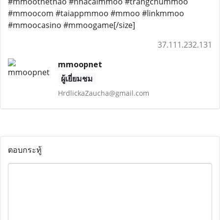
#mmoothethao #nhacaimmoo #trangchummoo
#mmoocom #taiappmmoo #mmoo #linkmmoo
#mmoocasino #mmoogame[/size]
37.111.232.131
mmoopnet
ผู้เยี่ยมชม
HrdlickaZaucha@gmail.com
ตอบกระทู้