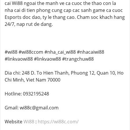
cai Wi88 ngoai the manh ve ca cuoc the thao con la
nha cai di tien phong cung cap cac sanh game ca cuoc
Esports doc dao, ty le thang cao. Cham soc khach hang
24/7, nap rut de dang.
#wi88 #wi88ccom #nha_cai_wi88 #nhacaiwi88
#linkvaowi88 #linkvaow88 #trangchuw88
Dia chi: 248 D. To Hien Thanh, Phuong 12, Quan 10, Ho
Chi Minh, Viet Nam 70000
Hotline: 0932195248
Gmail: wi88c@gmail.com
Website
Wi88
:
https://wi88c.com/