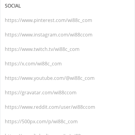
SOCIAL
https://www.pinterest.com/wi88c_com
https://www.instagram.com/wi88ccom
https://www.twitch.tv/wi88c_com
https://x.com/wi88c_com
https://www.youtube.com/@wi88c_com
https://gravatar.com/wi88ccom
https://www.reddit.com/user/wi88ccom
https://500px.com/p/wi88c_com