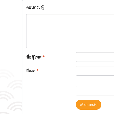
ตอบกระทู้
ชื่อผู้โพส
*
อีเมล
*
ตอบกลับ