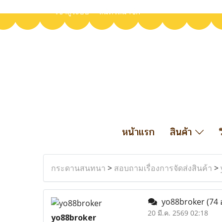
เข้าสู่ระบบ
สมัครสมาชิก
หน้าแรก
สินค้า
กระดานสนทนา
>
สอบถามเรื่องการจัดส่งสินค้า
>
yo88broker
(74 
20 มี.ค. 2569 02:18
yo88broker