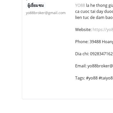
ผู้เยี่ยมชม
YO88
la he thong gi
ca cuoc tai day duoc
yo88broker@gmail.com
lien tuc de dam bao
Website:
https://yo
Phone: 39488 Hoang
Dia chi: 0928347162
Email: yo88broker
Tags: #yo88 #taiy