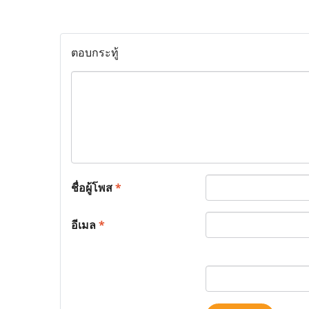
ตอบกระทู้
ชื่อผู้โพส
*
อีเมล
*