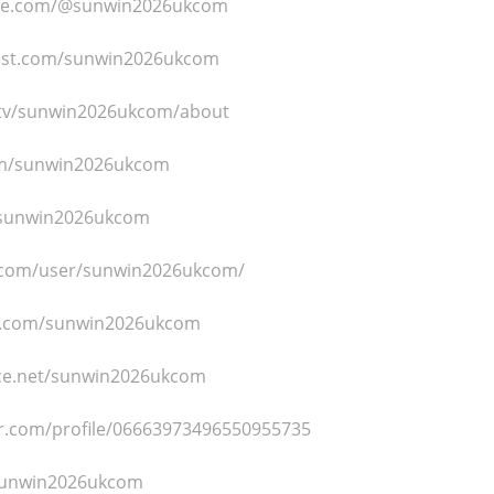
ube.com/@sunwin2026ukcom
rest.com/sunwin2026ukcom
.tv/sunwin2026ukcom/about
com/sunwin2026ukcom
/sunwin2026ukcom
t.com/user/sunwin2026ukcom/
r.com/sunwin2026ukcom
ce.net/sunwin2026ukcom
r.com/profile/06663973496550955735
/sunwin2026ukcom