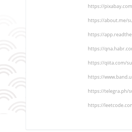
https://pixabay.co
https://about.me/
https://app.readth
https://qna.habr.
https://qiita.com/
https://www.band.u
https://telegra.ph
https://leetcode.