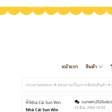
เข้าสู่ระบบ
สมัครสมาชิก
หน้าแรก
สินค้า
กระดานสนทนา
>
สอบถามเรื่องการจัดส่งสินค้า
>
sunwin2026uk
23 มี.ค. 2569 10:33
Nhà Cái Sun Win