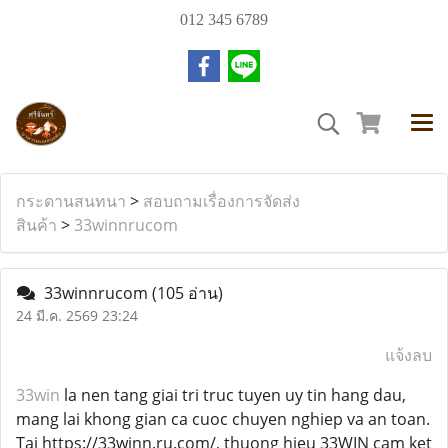
012 345 6789
กระดานสนทนา
>
สอบถามเรื่องการจัดส่ง
สินค้า
>
33winnrucom
33winnrucom
(105 อ่าน)
24 มี.ค. 2569 23:24
แจ้งลบ
33win
la nen tang giai tri truc tuyen uy tin hang dau,
mang lai khong gian ca cuoc chuyen nghiep va an toan.
Tai https://33winn.ru.com/, thuong hieu 33WIN cam ket