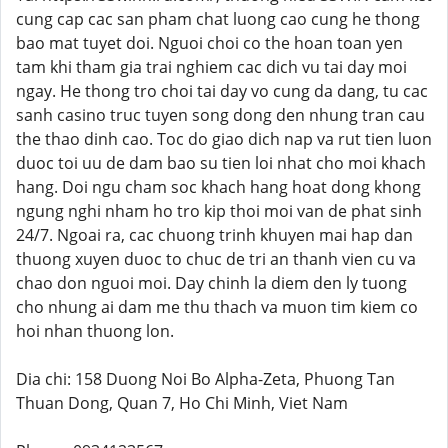
cung cap cac san pham chat luong cao cung he thong
bao mat tuyet doi. Nguoi choi co the hoan toan yen
tam khi tham gia trai nghiem cac dich vu tai day moi
ngay. He thong tro choi tai day vo cung da dang, tu cac
sanh casino truc tuyen song dong den nhung tran cau
the thao dinh cao. Toc do giao dich nap va rut tien luon
duoc toi uu de dam bao su tien loi nhat cho moi khach
hang. Doi ngu cham soc khach hang hoat dong khong
ngung nghi nham ho tro kip thoi moi van de phat sinh
24/7. Ngoai ra, cac chuong trinh khuyen mai hap dan
thuong xuyen duoc to chuc de tri an thanh vien cu va
chao don nguoi moi. Day chinh la diem den ly tuong
cho nhung ai dam me thu thach va muon tim kiem co
hoi nhan thuong lon.
Dia chi: 158 Duong Noi Bo Alpha-Zeta, Phuong Tan
Thuan Dong, Quan 7, Ho Chi Minh, Viet Nam