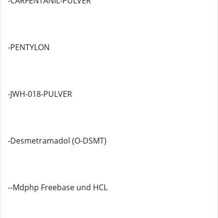
-CARFENTANIL-PULVER
-PENTYLON
-JWH-018-PULVER
-Desmetramadol (O-DSMT)
--Mdphp Freebase und HCL