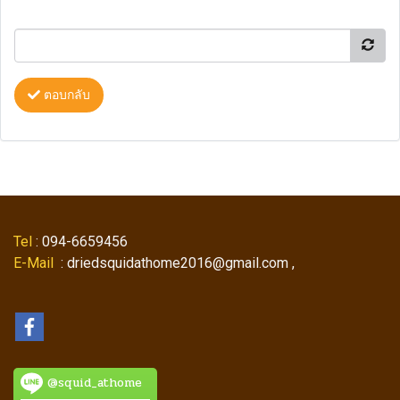
ตอบกลับ
Tel
: 094-6659456
E-Mail
: driedsquidathome2016@gmail.com ,
@squid_athome