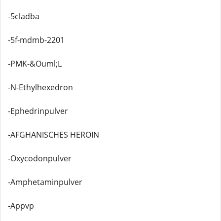
-5cladba
-5f-mdmb-2201
-PMK-&Ouml;L
-N-Ethylhexedron
-Ephedrinpulver
-AFGHANISCHES HEROIN
-Oxycodonpulver
-Amphetaminpulver
-Appvp