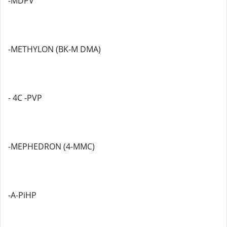
-MDPV
-METHYLON (BK-M DMA)
- 4C -PVP
-MEPHEDRON (4-MMC)
-A-PiHP