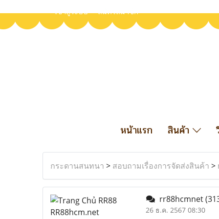
เข้าสู่ระบบ
สมัครสมาชิก
หน้าแรก
สินค้า
กระดานสนทนา
>
สอบถามเรื่องการจัดส่งสินค้า
>
rr88hcmnet
(31
26 ธ.ค. 2567 08:30