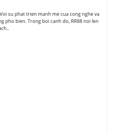
 Voi su phat trien manh me cua cong nghe va
ng pho bien. Trong boi canh do, RR88 noi len
ch..