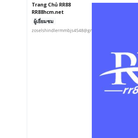
Trang Chủ RR88
RR88hcm.net
ผู้เยี่ยมชม
zoselshindlermmbjs4548@gmail.com