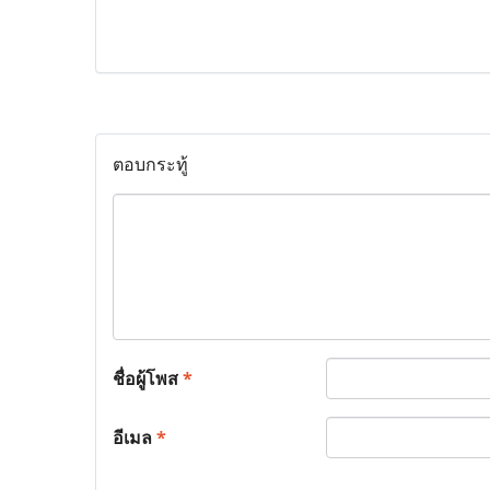
ตอบกระทู้
ชื่อผู้โพส
*
อีเมล
*