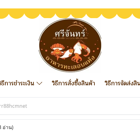
วิธีการชำระเงิน
วิธีการสั่งซื้อสินค้า
วิธีการจัดส่งสิ
rr88hcmnet
3 อ่าน)