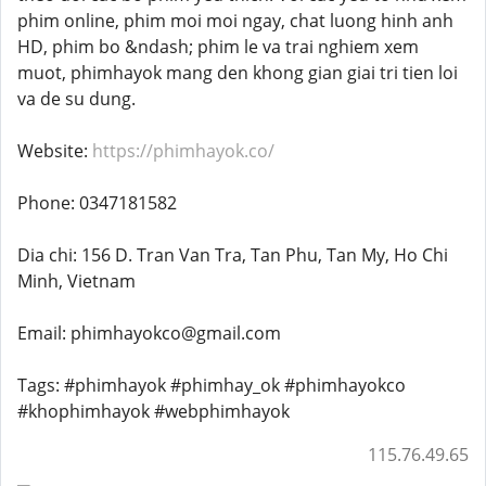
phim online, phim moi moi ngay, chat luong hinh anh
HD, phim bo &ndash; phim le va trai nghiem xem
muot, phimhayok mang den khong gian giai tri tien loi
va de su dung.
Website:
https://phimhayok.co/
Phone: 0347181582
Dia chi: 156 D. Tran Van Tra, Tan Phu, Tan My, Ho Chi
Minh, Vietnam
Email: phimhayokco@gmail.com
Tags: #phimhayok #phimhay_ok #phimhayokco
#khophimhayok #webphimhayok
115.76.49.65