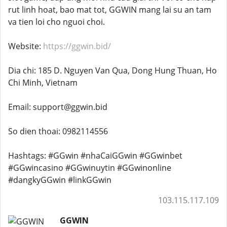
rut linh hoat, bao mat tot, GGWIN mang lai su an tam
va tien loi cho nguoi choi.
Website:
https://ggwin.bid/
Dia chi: 185 D. Nguyen Van Qua, Dong Hung Thuan, Ho
Chi Minh, Vietnam
Email: support@ggwin.bid
So dien thoai: 0982114556
Hashtags: #GGwin #nhaCaiGGwin #GGwinbet
#GGwincasino #GGwinuytin #GGwinonline
#dangkyGGwin #linkGGwin
103.115.117.109
GGWIN