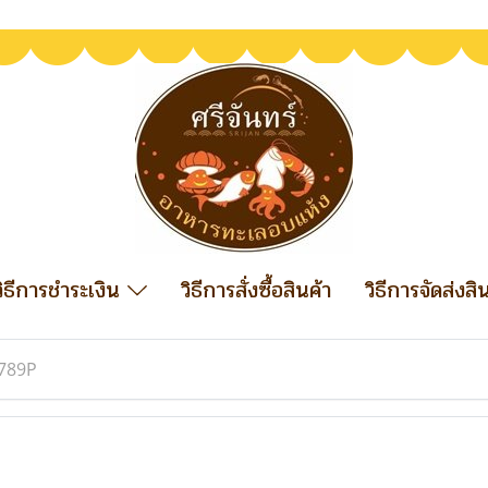
วิธีการชำระเงิน
วิธีการสั่งซื้อสินค้า
วิธีการจัดส่งสิ
789P