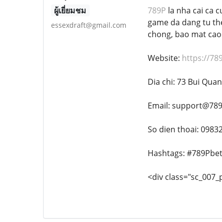
ผู้เยี่ยมชม
789P
la nha cai ca 
game da dang tu the
essexdraft@gmail.com
chong, bao mat cao 
Website:
https://78
Dia chi: 73 Bui Qua
Email: support@789
So dien thoai: 0983
Hashtags: #789Pbe
<div class="sc_007