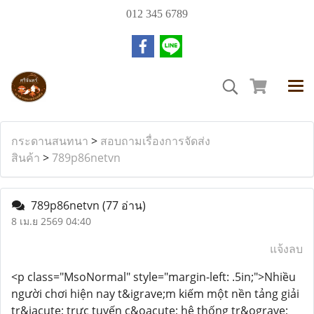
012 345 6789
กระดานสนทนา
>
สอบถามเรื่องการจัดส่ง
สินค้า
>
789p86netvn
789p86netvn
(77 อ่าน)
8 เม.ย 2569 04:40
แจ้งลบ
<p class="MsoNormal" style="margin-left: .5in;">Nhiều
người chơi hiện nay t&igrave;m kiếm một nền tảng giải
tr&iacute; trực tuyến c&oacute; hệ thống tr&ograve;