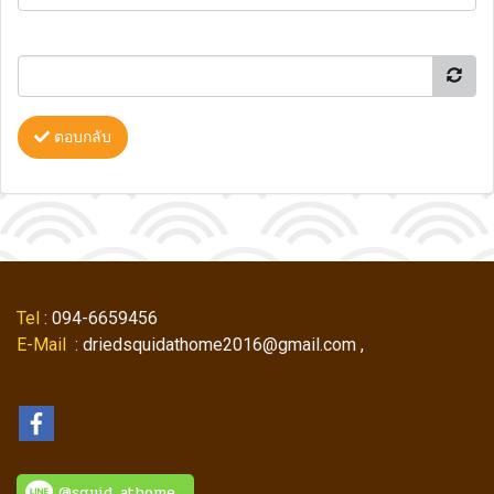
ตอบกลับ
Tel
: 094-6659456
E-Mail
: driedsquidathome2016@gmail.com ,
@squid_athome