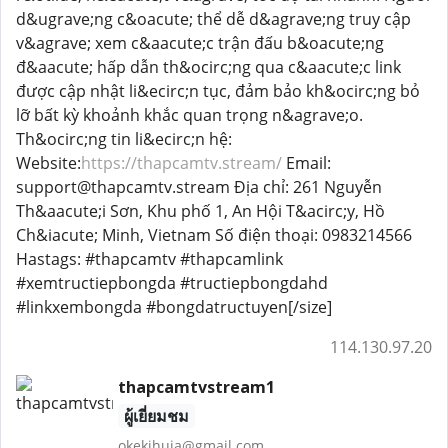
d&ugrave;ng c&oacute; thể dễ d&agrave;ng truy cập
v&agrave; xem c&aacute;c trận đấu b&oacute;ng
đ&aacute; hấp dẫn th&ocirc;ng qua c&aacute;c link
được cập nhật li&ecirc;n tục, đảm bảo kh&ocirc;ng bỏ
lỡ bất kỳ khoảnh khắc quan trọng n&agrave;o.
Th&ocirc;ng tin li&ecirc;n hệ:
Website:
https://thapcamtv.stream/
Email:
support@thapcamtv.stream Địa chỉ: 261 Nguyễn
Th&aacute;i Sơn, Khu phố 1, An Hội T&acirc;y, Hồ
Ch&iacute; Minh, Vietnam Số điện thoại: 0983214566
Hastags: #thapcamtv #thapcamlink
#xemtructiepbongda #tructiepbongdahd
#linkxembongda #bongdatructuyen[/size]
114.130.97.20
thapcamtvstream1
ผู้เยี่ยมชม
okekihuja@gmail.com