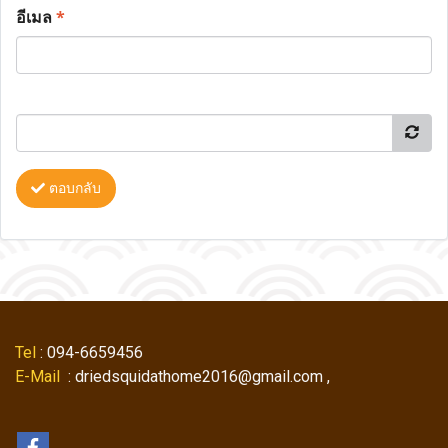
อีเมล
*
ตอบกลับ
Tel
: 094-6659456
E-Mail
: driedsquidathome2016@gmail.com ,